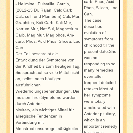
carb, Phos, Acid
- Heilmittel: Pulsatilla, Carcin,
Phos, Silicea, Lac
(2012-13 Dr. Rajan: Calc Carb,
Can.
Calc sulf, und Plumbum) Calc Mur,
The case
Graphites, Kali Carb, Kali Mur,
describes
Natrum Mur, Nat Sul, Magnesium
evolution of
Carb, Mag Mur, Mag phos, Am-
symptoms from
carb, Phos, Acid Phos, Silicea, Lac
childhood till the
Can.
present date.She
Der Fall beschreibt die
was not
Entwicklung der Symptome von
responding to so
der Kindheit bis zum heutigen Tag.
many remedies
Sie sprach auf so viele Mittel nicht
even after
an, selbst nach häufigen
frequent detailed
ausführlichen
retakes.Most of
Wiederholungsbehandlungen. Die
her symptoms
meisten ihrer Symptome wurden
were totally
durch Anterior
ameliorated with
pituitary, ein wichtiges Mittel für
Anterior pituitary,
allergische Tendenzen in
which is an
Verbindung mit
important remedy
Menstruationsunregelmäßigkeiten,
for allergic