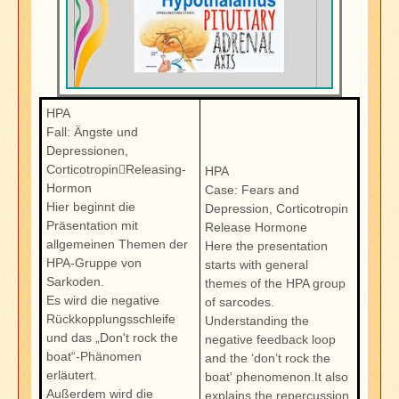
HPA
Fall: Ängste und
Depressionen,
Corticotropin￾Releasing-
HPA
Hormon
Case: Fears and
Hier beginnt die
Depression, Corticotropin
Präsentation mit
Release Hormone
allgemeinen Themen der
Here the presentation
HPA-Gruppe von
starts with general
Sarkoden.
themes of the HPA group
Es wird die negative
of sarcodes.
Rückkopplungsschleife
Understanding the
und das „Don't rock the
negative feedback loop
boat“-Phänomen
and the ‘don’t rock the
erläutert.
boat' phenomenon.It also
Außerdem wird die
explains the repercussion