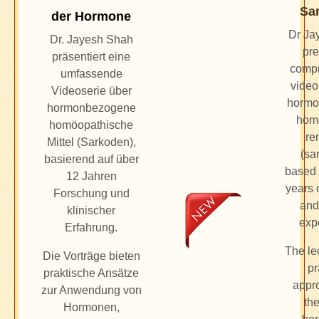
Sa
der Hormone
Dr Ja
Dr. Jayesh Shah
pre
präsentiert eine
comp
umfassende
video
Videoserie über
hormo
hormonbezogene
hom
homöopathische
re
Mittel (Sarkoden),
(sa
basierend auf über
based 
12 Jahren
years 
Forschung und
and
klinischer
exp
Erfahrung.
The lec
Die Vorträge bieten
pr
praktische Ansätze
appr
zur Anwendung von
the
Hormonen,