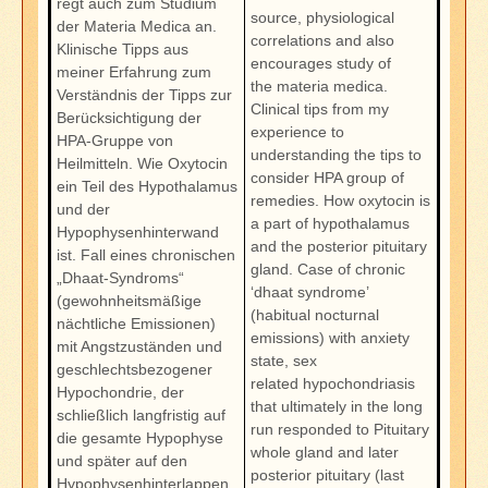
regt auch zum Studium
source, physiological
der Materia Medica an.
correlations and also
Klinische Tipps aus
encourages study of
meiner Erfahrung zum
the materia medica.
Verständnis der Tipps zur
Clinical tips from my
Berücksichtigung der
experience to
HPA-Gruppe von
understanding the tips to
Heilmitteln. Wie Oxytocin
consider HPA group of
ein Teil des Hypothalamus
remedies. How oxytocin is
und der
a part of hypothalamus
Hypophysenhinterwand
and the posterior pituitary
ist. Fall eines chronischen
gland. Case of chronic
„Dhaat-Syndroms“
‘dhaat syndrome’
(gewohnheitsmäßige
(habitual nocturnal
nächtliche Emissionen)
emissions) with anxiety
mit Angstzuständen und
state, sex
geschlechtsbezogener
related hypochondriasis
Hypochondrie, der
that ultimately in the long
schließlich langfristig auf
run responded to Pituitary
die gesamte Hypophyse
whole gland and later
und später auf den
posterior pituitary (last
Hypophysenhinterlappen