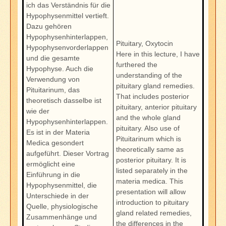
ich das Verständnis für die
Hypophysenmittel vertieft.
Dazu gehören
Hypophysenhinterlappen,
Pituitary, Oxytocin
Hypophysenvorderlappen
Here in this lecture, I have
und die gesamte
furthered the
Hypophyse. Auch die
understanding of the
Verwendung von
pituitary gland remedies.
Pituitarinum, das
That includes posterior
theoretisch dasselbe ist
pituitary, anterior pituitary
wie der
and the whole gland
Hypophysenhinterlappen.
pituitary. Also use of
Es ist in der Materia
Pituitarinum which is
Medica gesondert
theoretically same as
aufgeführt. Dieser Vortrag
posterior pituitary. It is
ermöglicht eine
listed separately in the
Einführung in die
materia medica. This
Hypophysenmittel, die
presentation will allow
Unterschiede in der
introduction to pituitary
Quelle, physiologische
gland related remedies,
Zusammenhänge und
the differences in the