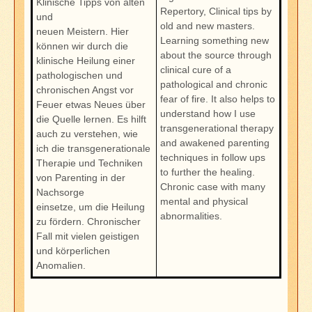
Klinische Tipps von alten
Repertory, Clinical tips by
und
old and new masters.
neuen Meistern. Hier
Learning something new
können wir durch die
about the source through
klinische Heilung einer
clinical cure of a
pathologischen und
pathological and chronic
chronischen Angst vor
fear of fire. It also helps to
Feuer etwas Neues über
understand how I use
die Quelle lernen. Es hilft
transgenerational therapy
auch zu verstehen, wie
and awakened parenting
ich die transgenerationale
techniques in follow ups
Therapie und Techniken
to further the healing.
von Parenting in der
Chronic case with many
Nachsorge
mental and physical
einsetze, um die Heilung
abnormalities.
zu fördern. Chronischer
Fall mit vielen geistigen
und körperlichen
Anomalien.