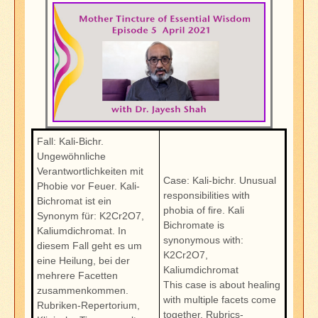
Fall: Kali-Bichr.
Ungewöhnliche
Verantwortlichkeiten mit
Case: Kali-bichr. Unusual
Phobie vor Feuer. Kali-
responsibilities with
Bichromat ist ein
phobia of fire. Kali
Synonym für: K2Cr2O7,
Bichromate is
Kaliumdichromat. In
synonymous with:
diesem Fall geht es um
K2Cr2O7,
eine Heilung, bei der
Kaliumdichromat
mehrere Facetten
This case is about healing
zusammenkommen.
with multiple facets come
Rubriken-Repertorium,
together. Rubrics-