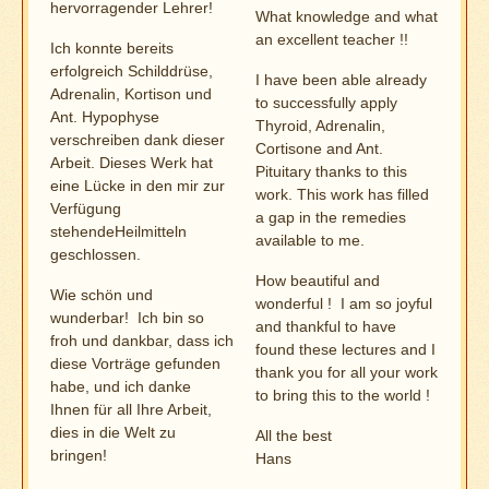
hervorragender Lehrer!
What knowledge and what
an excellent teacher !!
Ich konnte bereits
erfolgreich Schilddrüse,
I have been able already
Adrenalin, Kortison und
to successfully apply
Ant. Hypophyse
Thyroid, Adrenalin,
verschreiben dank dieser
Cortisone and Ant.
Arbeit. Dieses Werk hat
Pituitary thanks to this
eine Lücke in den mir zur
work. This work has filled
Verfügung
a gap in the remedies
stehendeHeilmitteln
available to me.
geschlossen.
How beautiful and
Wie schön und
wonderful ! I am so joyful
wunderbar! Ich bin so
and thankful to have
froh und dankbar, dass ich
found these lectures and I
diese Vorträge gefunden
thank you for all your work
habe, und ich danke
to bring this to the world !
Ihnen für all Ihre Arbeit,
dies in die Welt zu
All the best
bringen!
Hans