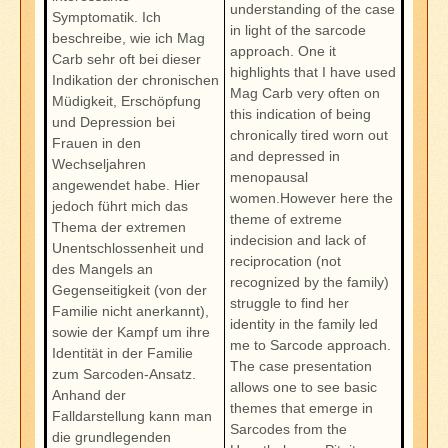
understanding of the case
Symptomatik. Ich
in light of the sarcode
beschreibe, wie ich Mag
approach. One it
Carb sehr oft bei dieser
highlights that I have used
Indikation der chronischen
Mag Carb very often on
Müdigkeit, Erschöpfung
this indication of being
und Depression bei
chronically tired worn out
Frauen in den
and depressed in
Wechseljahren
menopausal
angewendet habe. Hier
women.However here the
jedoch führt mich das
theme of extreme
Thema der extremen
indecision and lack of
Unentschlossenheit und
reciprocation (not
des Mangels an
recognized by the family)
Gegenseitigkeit (von der
struggle to find her
Familie nicht anerkannt),
identity in the family led
sowie der Kampf um ihre
me to Sarcode approach.
Identität in der Familie
The case presentation
zum Sarcoden-Ansatz.
allows one to see basic
Anhand der
themes that emerge in
Falldarstellung kann man
Sarcodes from the
die grundlegenden