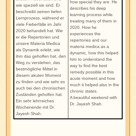
how special they are. He
wie speziell sie sind. Er
describes his deep
beschreibt seinen tiefen
learning process while
Lernprozess, während er
treating many of them in
viele Fieberfälle im Jahr
2020. How he
2020 behandelt hat. Wie
experiences the
er die Repertorien und
repertories and our
unsere Materia Medica
materia medica as a
als Dynamik erlebt, wie
dynamic, how this helped
ihm das geholfen hat, den
him to understand the
Weg zu verstehen, das
way to find the best
bestmögliche Mittel in
remedy possible in this
diesem akuten Moment
acute moment and how
zu finden und wie sehr es
much it helped also in the
auch bei den chronischen
chronic states.
Zuständen geholfen hat.
A beautiful weekend with
Ein sehr lehrreiches
Dr. Jayesh Shah.
Wochenende mit Dr.
Jayesh Shah.