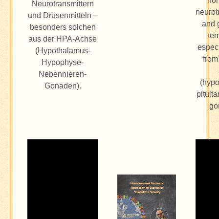
ho
Neurotransmittern
neurot
und Drüsenmitteln –
and 
besonders solchen
rem
aus der HPA-Achse
especi
(Hypothalamus-
from
Hypophyse-
Nebennieren-
(hypo
Gonaden).
pituit
go