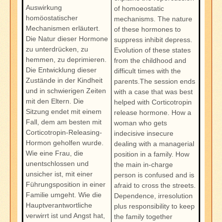
Auswirkung
of homoeostatic
homöostatischer
mechanisms. The nature
Mechanismen erläutert.
of these hormones to
Die Natur dieser Hormone
suppress inhibit depress.
zu unterdrücken, zu
Evolution of these states
hemmen, zu deprimieren.
from the childhood and
Die Entwicklung dieser
difficult times with the
Zustände in der Kindheit
parents.The session ends
und in schwierigen Zeiten
with a case that was best
mit den Eltern. Die
helped with Corticotropin
Sitzung endet mit einem
release hormone. How a
Fall, dem am besten mit
woman who gets
Corticotropin-Releasing-
indecisive insecure
Hormon geholfen wurde.
dealing with a managerial
Wie eine Frau, die
position in a family. How
unentschlossen und
the main in-charge
unsicher ist, mit einer
person is confused and is
Führungsposition in einer
afraid to cross the streets.
Familie umgeht. Wie die
Dependence, irresolution
Hauptverantwortliche
plus responsibility to keep
verwirrt ist und Angst hat,
the family together