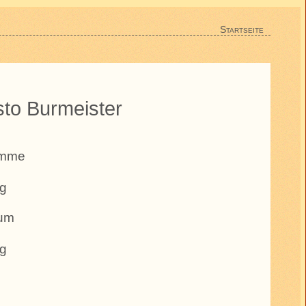
Startseite
sto Burmeister
amme
g
aum
g