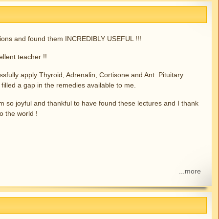
ssions and found them INCREDIBLY USEFUL !!!
lent teacher !!
sfully apply Thyroid, Adrenalin, Cortisone and Ant. Pituitary
 filled a gap in the remedies available to me.
m so joyful and thankful to have found these lectures and I thank
to the world !
...more