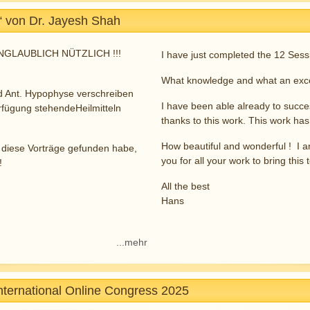
 von Dr. Jayesh Shah
e UNGLAUBLICH NÜTZLICH !!!
I have just completed the 12 Se
What knowledge and what an excel
und Ant. Hypophyse verschreiben
I have been able already to succes
erfügung stehendeHeilmitteln
thanks to this work. This work has
How beautiful and wonderful ! I a
 diese Vorträge gefunden habe,
you for all your work to bring this 
!
All the best
Hans
...mehr
International Online Congress 2025