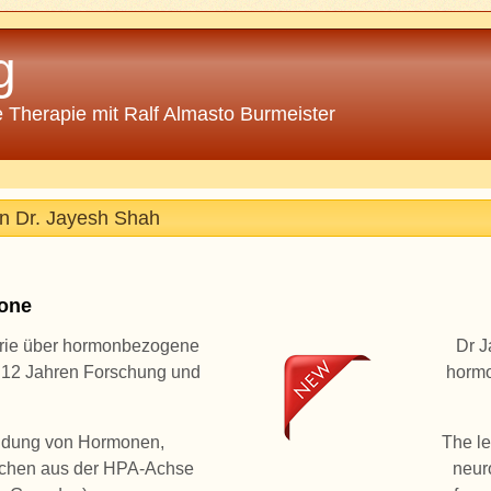
g
 Therapie mit Ralf Almasto Burmeister
n Dr. Jayesh Shah
one
erie über hormonbezogene
Dr J
r 12 Jahren Forschung und
hormo
endung von Hormonen,
The le
olchen aus der HPA-Achse
neur