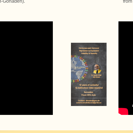
n-Gonaden).
from