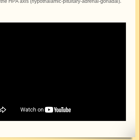
 the HPA axis (hypothalamic-pituitary-adrenal-gonadal).