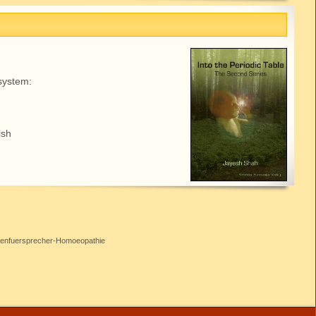
system:
ish
tenfuersprecher-Homoeopathie