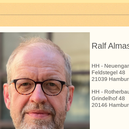
Ralf Alma
HH - Neueng
Feldstegel 48
21039 Hambur
HH - Rotherb
Grindelhof 48
20146 Hambur