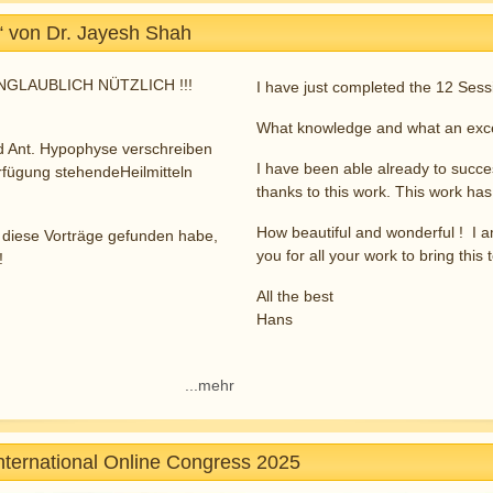
 von Dr. Jayesh Shah
e UNGLAUBLICH NÜTZLICH !!!
I have just completed the 12 Se
What knowledge and what an excel
und Ant. Hypophyse verschreiben
I have been able already to succes
erfügung stehendeHeilmitteln
thanks to this work. This work has
How beautiful and wonderful ! I a
 diese Vorträge gefunden habe,
you for all your work to bring this 
!
All the best
Hans
...mehr
International Online Congress 2025