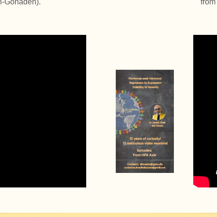
n-Gonaden).
from