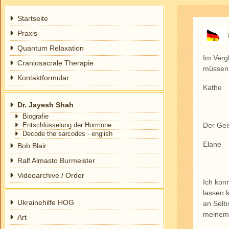
Startseite
Praxis
Quantum Relaxation
Im Vergl
Craniosacrale Therapie
müssen.
Kontaktformular
Kathe
Dr. Jayesh Shah
Biografie
Der Gei
Entschlüsselung der Hormone
Decode the sarcodes - english
Elane
Bob Blair
Ralf Almasto Burmeister
Videoarchive / Order
Ich kon
lassen k
Ukrainehilfe HOG
an Selb
meinem
Art