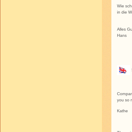
Wie sch
in die W
Alles G
Hans
Compare
you so 
Kathe