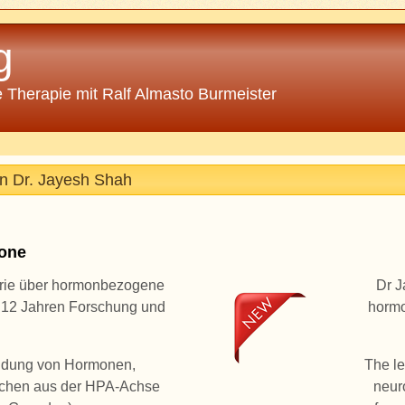
g
 Therapie mit Ralf Almasto Burmeister
n Dr. Jayesh Shah
one
erie über hormonbezogene
Dr J
r 12 Jahren Forschung und
hormo
endung von Hormonen,
The le
olchen aus der HPA-Achse
neur