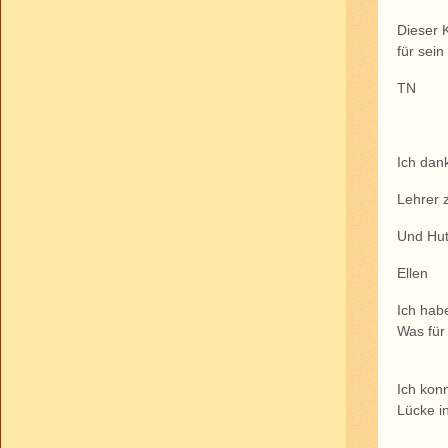
Dieser 
für sei
TN
Ich dan
Lehrer 
Und Hut
Ellen
Ich hab
Was für
Ich kon
Lücke i