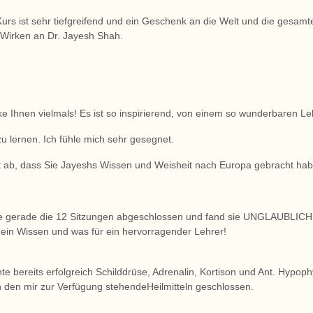
Kurs ist sehr tiefgreifend und ein Geschenk an die Welt und die gesam
n Wirken an Dr. Jayesh Shah.
ke Ihnen vielmals! Es ist so inspirierend, von einem so wunderbaren Le
zu lernen. Ich fühle mich sehr gesegnet.
 ab, dass Sie Jayeshs Wissen und Weisheit nach Europa gebracht ha
e gerade die 12 Sitzungen abgeschlossen und fand sie UNGLAUBLICH
 ein Wissen und was für ein hervorragender Lehrer!
nte bereits erfolgreich Schilddrüse, Adrenalin, Kortison und Ant. Hypop
n den mir zur Verfügung stehendeHeilmitteln geschlossen.