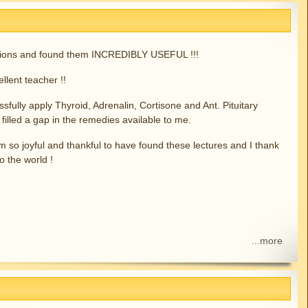
ssions and found them INCREDIBLY USEFUL !!!
lent teacher !!
sfully apply Thyroid, Adrenalin, Cortisone and Ant. Pituitary
 filled a gap in the remedies available to me.
m so joyful and thankful to have found these lectures and I thank
to the world !
...more