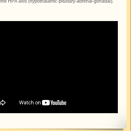
 the HPA axis (hypothalamic-pituitary-adrenal-gonadal).