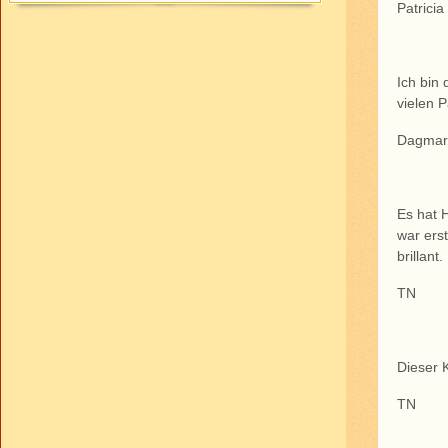
Patricia
Ich bin
vielen P
Dagma
Es hat 
war erst
brillant.
TN
Dieser 
TN