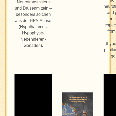
ho
Neurotransmittern
neurot
und Drüsenmitteln –
and 
besonders solchen
rem
aus der HPA-Achse
especi
(Hypothalamus-
from
Hypophyse-
Nebennieren-
(hypo
Gonaden).
pituit
go