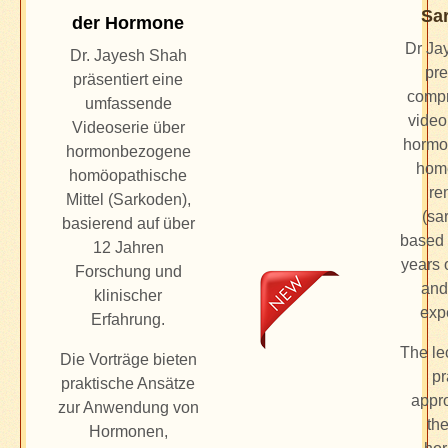
Sa
der Hormone
Dr Ja
Dr. Jayesh Shah
pre
präsentiert eine
comp
umfassende
video
Videoserie über
hormo
hormonbezogene
hom
homöopathische
re
Mittel (Sarkoden),
(sa
basierend auf über
based 
12 Jahren
years 
Forschung und
and
klinischer
exp
Erfahrung.
The lec
Die Vorträge bieten
pr
praktische Ansätze
appr
zur Anwendung von
the
Hormonen,