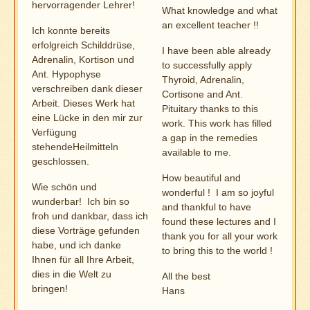
hervorragender Lehrer!
What knowledge and what
an excellent teacher !!
Ich konnte bereits
erfolgreich Schilddrüse,
I have been able already
Adrenalin, Kortison und
to successfully apply
Ant. Hypophyse
Thyroid, Adrenalin,
verschreiben dank dieser
Cortisone and Ant.
Arbeit. Dieses Werk hat
Pituitary thanks to this
eine Lücke in den mir zur
work. This work has filled
Verfügung
a gap in the remedies
stehendeHeilmitteln
available to me.
geschlossen.
How beautiful and
Wie schön und
wonderful ! I am so joyful
wunderbar! Ich bin so
and thankful to have
froh und dankbar, dass ich
found these lectures and I
diese Vorträge gefunden
thank you for all your work
habe, und ich danke
to bring this to the world !
Ihnen für all Ihre Arbeit,
dies in die Welt zu
All the best
bringen!
Hans