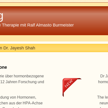
g
 Therapie mit Ralf Almasto Burmeister
n Dr. Jayesh Shah
one
erie über hormonbezogene
Dr J
r 12 Jahren Forschung und
hormo
endung von Hormonen,
The le
olchen aus der HPA-Achse
neur