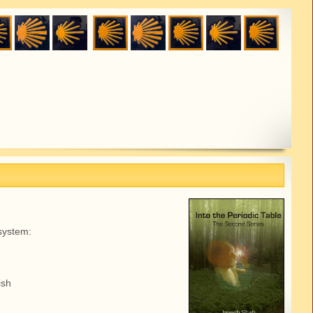
system:
ish